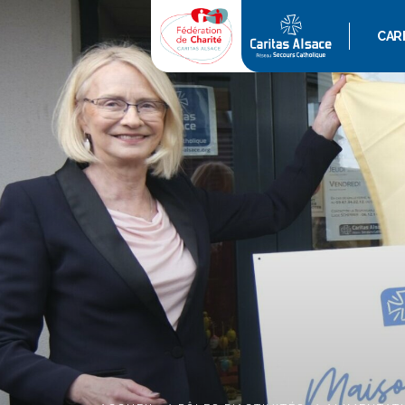
CAR
QUI 
ACT
AGE
GAL
VIDÉ
POD
REVU
L’ES
RAPP