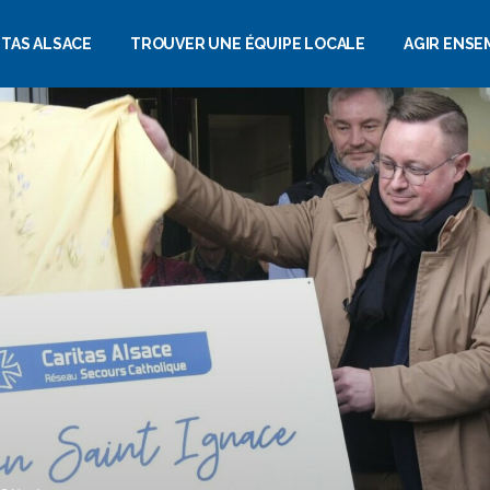
ITAS ALSACE
TROUVER UNE ÉQUIPE LOCALE
AGIR ENSE
SOMMES NOUS ?
FAIRE UN D
UALITÉS
DEVENIR B
NDA
DEVENIR P
ERIE PHOTOS
LEGS, DONA
ASSURANCE
ALIMENTATION
OS
REJOINDRE
SOLIDARITÉS
CASTS
COMME SAL
FAMILIALES
STAGIAIRE…
E DE PRESSE
CARCÉRAL
SENTIEL 2025
SOLIDARITÉ
INTERNATIONALE
ORT D’ACTIVITÉ
JEUNES, ÉVEIL À LA
SOLIDARITÉ
DÉVELOPPEMENT DES
COMPÉTENCES ET
INSERTION