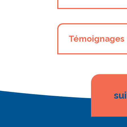
Témoignages
su