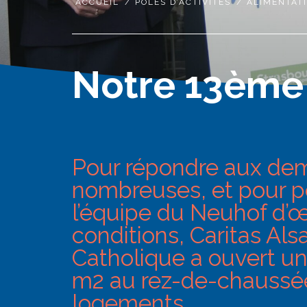
ACCUEIL
/
PÔLES D’ACTIVITÉS
/
ALIMENTAT
Notre 13ème 
Pour répondre aux dem
nombreuses, et pour p
l’équipe du Neuhof d’
conditions, Caritas Al
Catholique a ouvert un
m2 au rez-de-chaussé
logements.