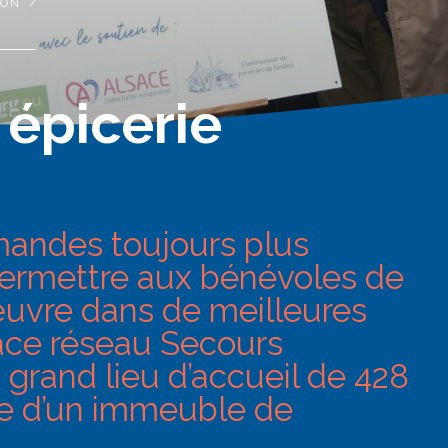
ION
/
SPIRITUALITÉ
ENGAGEMENT
ÉVÈNEMENTS
épicerie
ÉQUIPES
andes toujours plus
ermettre aux bénévoles de
œuvre dans de meilleures
sace réseau Secours
 grand lieu d’accueil de 428
e d’un immeuble de