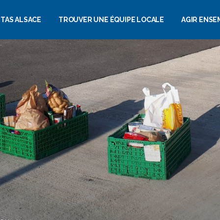
ITAS ALSACE
TROUVER UNE ÉQUIPE LOCALE
AGIR ENSE
SOMMES NOUS ?
FAIRE UN D
UALITÉS
DEVENIR B
NDA
DEVENIR P
ERIE PHOTOS
LEGS, DONA
ASSURANCE
ALIMENTATION
OS
REJOINDRE
SOLIDARITÉS
CASTS
COMME SAL
FAMILIALES
STAGIAIRE…
E DE PRESSE
CARCÉRAL
SENTIEL 2025
SOLIDARITÉ
INTERNATIONALE
ORT D’ACTIVITÉ
JEUNES, ÉVEIL À LA
SOLIDARITÉ
DÉVELOPPEMENT DES
COMPÉTENCES ET
INSERTION