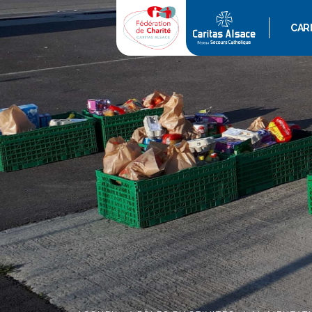
CAR
QUI 
ACT
AGE
GAL
VIDÉ
POD
REVU
L’ES
RAPP