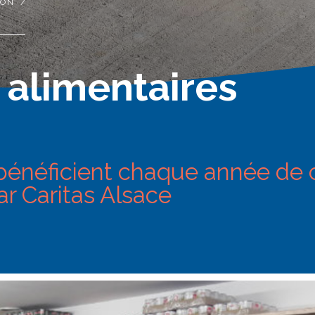
ION
/
SPIRITUALITÉ
ENGAGEMENT
ÉVÈNEMENTS
 alimentaires
ÉQUIPES
bénéficient chaque année de c
ar Caritas Alsace