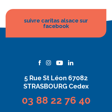
suivre caritas alsace sur
facebook
5 Rue St Léon 67082
STRASBOURG Cedex
03 88 22 76 40