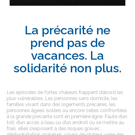
La précarité ne
prend pas de
vacances. La
solidarité non plus.
Les épisodes de fortes chaleurs frappent d’abord les
plus vulnérables. Les personnes sans domicile, les
familles vivant dans des logements précaires, les
personnes âgées isolées ou encore celles confrontées
à la grande précarité sont en première ligne. Faute d’un
toit, d’un accès à l’eau ou d’un endroit où se mettre au
frais, elles s’exposent à des risques graves :
déshydratation, malaises, coups de chaleur, voire des