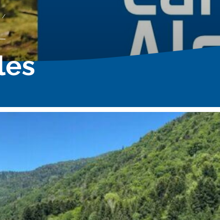
SPIRITUALITÉ
/
ENGAGEMENT
ÉVÈNEMENTS
les
ÉQUIPES