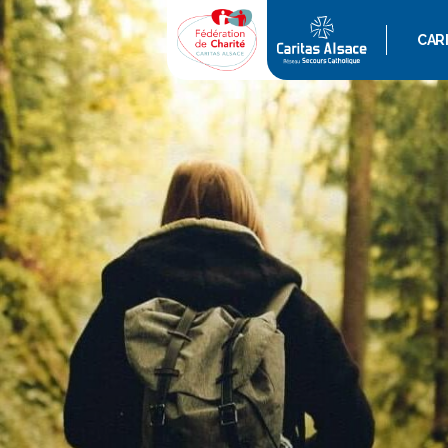
CAR
QUI 
ACT
AGE
GAL
VIDÉ
POD
REVU
L’ES
RAPP