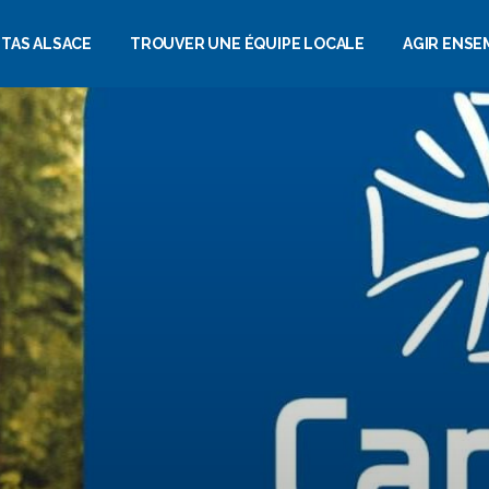
ITAS ALSACE
TROUVER UNE ÉQUIPE LOCALE
AGIR ENSE
SOMMES NOUS ?
FAIRE UN D
UALITÉS
DEVENIR B
NDA
DEVENIR P
ERIE PHOTOS
LEGS, DONA
ASSURANCE
ALIMENTATION
OS
REJOINDRE
SOLIDARITÉS
CASTS
COMME SAL
FAMILIALES
STAGIAIRE…
E DE PRESSE
CARCÉRAL
SENTIEL 2025
SOLIDARITÉ
INTERNATIONALE
ORT D’ACTIVITÉ
JEUNES, ÉVEIL À LA
SOLIDARITÉ
DÉVELOPPEMENT DES
COMPÉTENCES ET
INSERTION