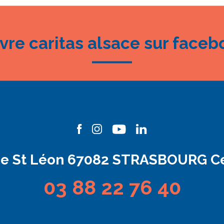
ivre caritas alsace sur faceb
ue St Léon 67082 STRASBOURG C
03 88 22 76 40