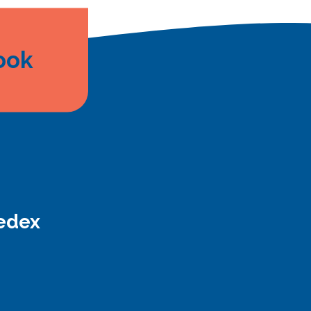
ook
edex