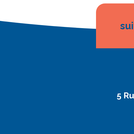
su
5 R