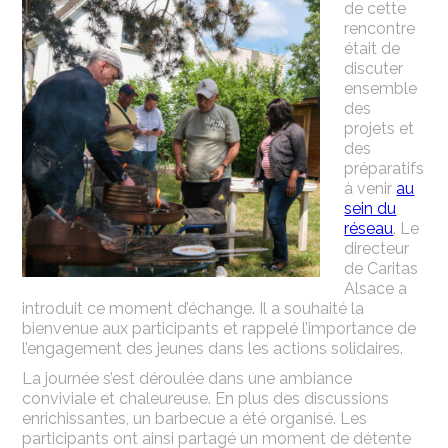
de cette
rencontre
était de
discuter
ensemble
des
projets et
des
préparatifs
à venir
au
sein du
réseau
. Le
directeur
de Caritas
Alsace a
introduit ce moment d’échange. Il a souhaité la
bienvenue aux participants et rappelé l’importance de
l’engagement des jeunes dans les actions solidaires.
La journée s’est déroulée dans une ambiance
conviviale et chaleureuse. En plus des discussions
enrichissantes, un barbecue a été organisé. Les
participants ont ainsi partagé un moment de détente