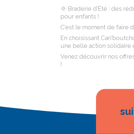
🌞 Braderie d’Été : des ré
pour enfants !
C’est le moment de faire d
En choisissant Cari’boutc
une belle action solidaire
Venez découvrir nos offre
!
su