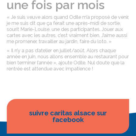
une fois par mois
« Je suis veuve alors quand Odile m’a proposé de venir,
je me suis dit que ça ferait une après-midi de sortie,
sourit Marie-Louise, une des participantes. Jouer aux
cartes avec les autres, c’est vraiment bien. J’aime aussi
me promener, travailler au jardin, faire du loto. »
« Il n’y a pas d’atelier en juillet/août. Alors chaque
année en juin, nous allons ensemble au restaurant pour
bien terminer l’année », ajoute Odile. Nul doute que la
rentrée est attendue avec impatience !
suivre caritas alsace sur
facebook