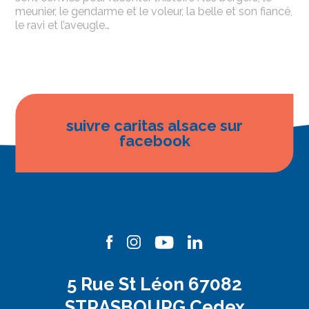
meunier, le gendarme et le voleur, la belle et son fiancé,
le ravi et l’aveugle…
suivre caritas alsace sur
facebook
5 Rue St Léon 67082
STRASBOURG Cedex