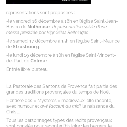
représentations sont proposées :
-le vendredi 16 décembre à 18h en l’église Saint-Jean-
Bosco de
Mulhouse.
Représentation suivie d’une
messe présidée par Mgr Gilles Reithinger.
-le samedi 17 décembre à 15h en l’église Saint-Maurice
de
Strasbourg
.
-le lundi 19 décembre à 18h en l’église Saint-Vincent-
de-Paul de
Colmar
.
Entrée libre, plateau.
La Pastorale des Santons de Provence fait partie des
grandes traditions provençales du temps de Noël.
Héritière des « Mystères » médiévaux, elle raconte,
avec humour et
avé l’accent du midi
, la naissance du
Christ…
Tous les personnages types des récits provençaux
sont conviés pour raconter l’histoire : les bergers, le